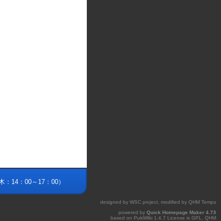
火・木：14：00～17：00）
designed by
WSC project
, modified by
QHM Temps
powered by
Quick Homepage Maker
4.73
based on
PukiWiki
1.4.7 License is
GPL
.
QHM