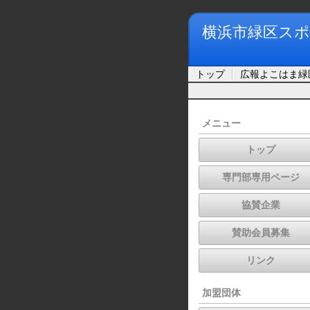
横浜市緑区スポ
トップ
広報よこはま緑
メニュー
トップ
専門部専用ページ
協賛企業
賛助会員募集
リンク
加盟団体