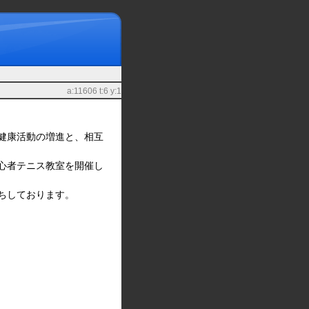
a:11606 t:6 y:1
健康活動の増進と、相互
心者テニス教室を開催し
ちしております。